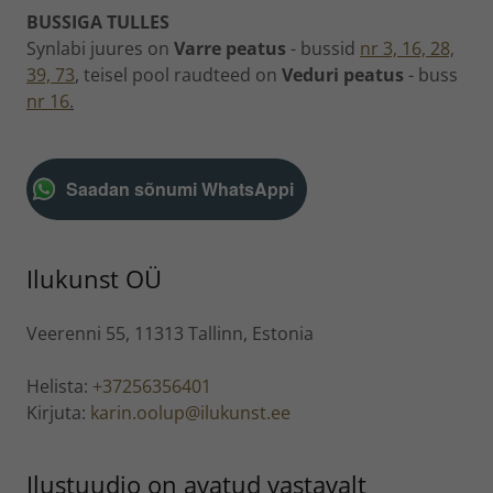
BUSSIGA TULLES
Synlabi juures on
Varre peatus
- bussid
nr 3, 16, 28,
39, 73
,
teisel pool raudteed on
Veduri peatus
- buss
nr 16
.
Saadan sõnumi WhatsAppi
Ilukunst OÜ
Veerenni 55, 11313 Tallinn, Estonia
Helista:
+37256356401
Kirjuta:
karin.oolup@ilukunst.ee
Ilustuudio on avatud vastavalt