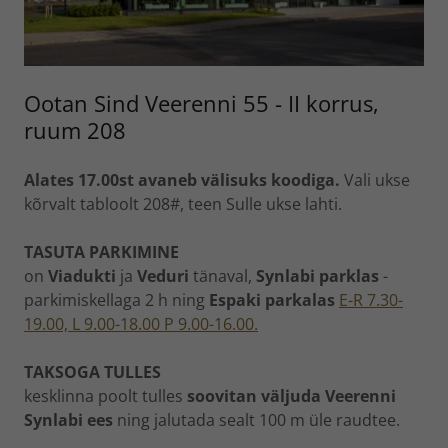
Ootan Sind Veerenni 55 - II korrus,
ruum 208
Alates 17.00st avaneb välisuks koodiga.
Vali ukse
kõrvalt tabloolt 208#, teen Sulle ukse lahti.
TASUTA PARKIMINE
on
Viadukti
ja
Veduri
tänaval,
Synlabi
parklas
-
parkimiskellaga 2 h ning
Espaki parkalas
E-R 7.30-
19.00, L 9.00-18.00 P 9.00-16.00.
TAKSOGA TULLES
kesklinna poolt tulles
soovitan väljuda Veerenni
Synlabi ees
ning jalutada sealt 100 m üle raudtee.