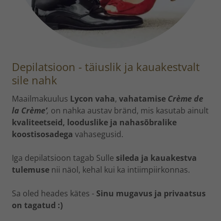
Depilatsioon - täiuslik ja kauakestvalt
sile nahk
Maailmakuulus
Lycon vaha
,
vahatamise
Crème de
la Crème’
,
on nahka austav bränd, mis kasutab ainult
kvaliteetseid, looduslike ja nahasõbralike
koostisosadega
vahasegusid.
Iga depilatsioon tagab Sulle
sileda ja kauakestva
tulemuse
nii näol, kehal kui ka intiimpiirkonnas.
Sa oled heades kätes -
Sinu mugavus ja privaatsus
on tagatud :)