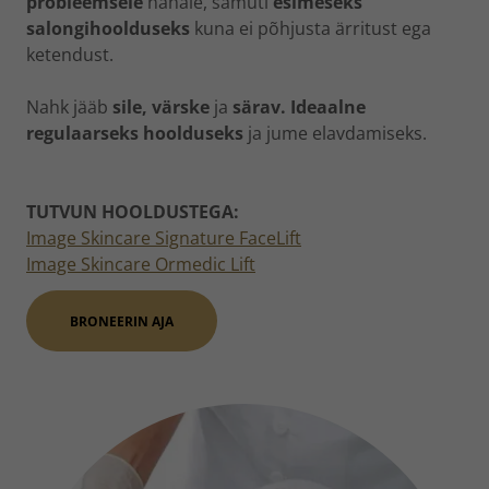
probleemsele
nahale, samuti
esimeseks
salongihoolduseks
kuna ei põhjusta ärritust ega
ketendust.
Nahk jääb
sile, värske
ja
särav. Ideaalne
regulaarseks hoolduseks
ja jume elavdamiseks.
TUTVUN HOOLDUSTEGA:
Image Skincare Signature FaceLift
Image Skincare Ormedic Lift
BRONEERIN AJA