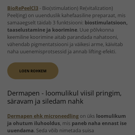
BioRePeelCl3
- Bio(stimulation) Re(vitalization)
Peel(ing) on uuenduslik kahefaasiline preparaat, mis
samaaegselt täidab 3 funktsiooni:
biostimulatsioon,
taaselustamine ja koorimine
. Uue põlvkonna
keemiline koorimine aitab parandada nahatooni,
vähendab pigmentatsiooni ja väikesi arme, käivitab
naha uuenemisprotsessid ja annab lifting-efekti.
LOEN ROHKEM
Dermapen - loomulikul viisil pringim,
säravam ja siledam nahk
Dermapen ehk microneedling
on üks
loomulikum
ja ohutum iluhooldus
, mis
paneb naha ennast ise
uuendama
. Seda võib nimetada suisa