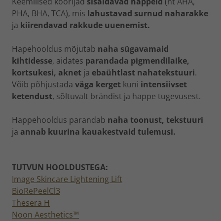
Keemilised koorijad
sisaldavad happeid
(nt AHA,
PHA, BHA, TCA), mis
lahustavad surnud naharakke
ja
kiirendavad rakkude uuenemist.
Hapehooldus mõjutab
naha
sügavamaid
kihtidesse
, aidates
parandada pigmendilaike,
kortsukesi, aknet
ja
ebaühtlast nahatekstuuri
.
Võib põhjustada
väga kerget
kuni
intensiivset
ketendust
, sõltuvalt brändist ja happe tugevusest.
Happehooldus parandab
naha toonust, tekstuuri
ja
annab kuurina kauakestvaid tulemusi.
TUTVUN HOOLDUSTEGA:
Image Skincare Lightening Lift
BioRePeelCl3
Thesera H
Noon Aesthetics™