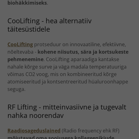
biohäkkimiseks
.
CooLifting - hea alternatiiv
täitesüstidele
CooLifting
protseduur on innovaatiline, efektiivne,
nõeltevaba -
kohene niisutus, sära ja kortsukeste
pehmenemine
. CooLifting aparaadiga kantakse
nahale kõrge surve ja väga madala temperatuuriga
võimas CO2 voog, mis on kombineeritud kõrge
atomiseeritud ja kontsentreeritud hüaluroonhappe
seguga.
RF Lifting - mitteinvasiivne ja tugevalt
nahka noorendav
Raadiosageduslained
(Radio frequency ehk RF)
mõjutavad oma soojusega kollageenikiude
,