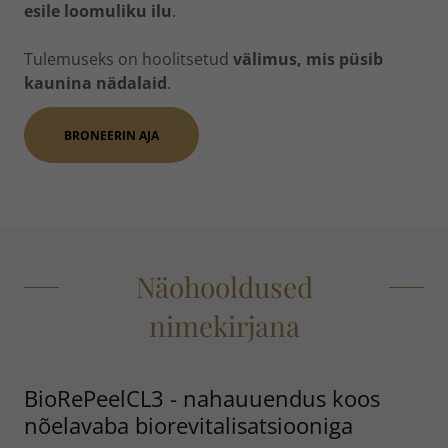
esile loomuliku ilu
.
Tulemuseks on hoolitsetud
välimus, mis püsib
kaunina nädalaid
.
BRONEERIN AJA
Näohooldused
nimekirjana
BioRePeelCL3 - nahauuendus koos
nõelavaba biorevitalisatsiooniga