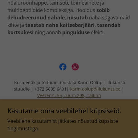
hüaluroonhappe, taimsete toimeainete ja
multipeptiidide kompleksiga. Hooldus
sobib
dehüdreerunud nahale
,
niisutab
naha sügavamaid
kihte ja
taastab naha kaitsebarjääri
,
tasandab
kortsukesi
ning annab
pingulduse
efekti.
Kosmeetik ja toitumisnõustaja Karin Oolup | Ilukunsti
stuudio | +372 5635 6401|
karin.oolup@ilukunst.ee
|
Veerenni 55, ruum 208, Tallinn
Kasutame oma veebilehel küpsiseid.
ILUKUNSTI STUUDIO
Veebilehe kasutamist jätkates nõustud küpsiste
tingimustega.