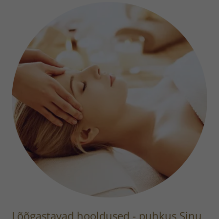
Lõõgastavad hooldused - puhkus Sinu