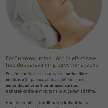
Ensüümkoorimine - õrn ja efektiivne
hooldus särava ning terve naha jaoks
Ensüümkoorimises kasutatakse
looduslikke
ensüüme
(nt papaia, ananass, kõrvits), mis
eemaldavad õrnalt pindmised surnud
naharakkud
ja ei mõjuta naha sügavamiad kihte.
Hooldus sobib nii
tundlikule
ja
kuivale
kui ka