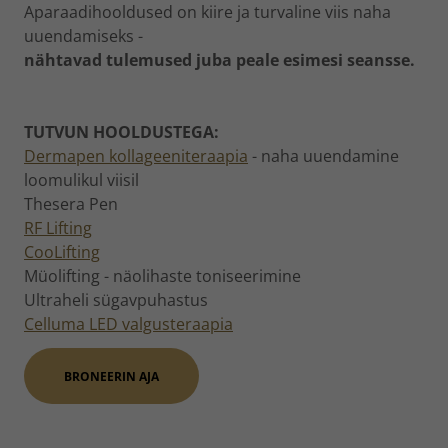
Aparaadihooldused on kiire ja turvaline viis naha
uuendamiseks -
nähtavad tulemused juba peale esimesi seansse.
TUTVUN HOOLDUSTEGA:
Dermapen kollageeniteraapia
- naha uuendamine
loomulikul viisil
Thesera Pen
RF Lifting
CooLifting
Müolifting - näolihaste toniseerimine
Ultraheli sügavpuhastus
Celluma LED valgusteraapia
BRONEERIN AJA