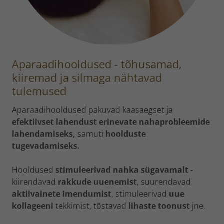
Aparaadihooldused - tõhusamad,
kiiremad ja silmaga nähtavad
tulemused
Aparaadihooldused pakuvad kaasaegset ja
efektiivset lahendust erinevate nahaprobleemide
lahendamiseks,
samuti
hoolduste
tugevadamiseks.
Hooldused
stimuleerivad nahka sügavamalt -
kiirendavad
rakkude uuenemist
, suurendavad
aktiivainete imendumist
, stimuleerivad
uue
kollageeni
tekkimist, tõstavad
lihaste toonust
jne.