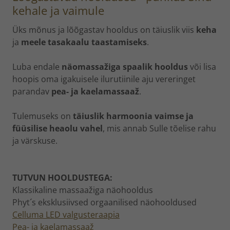
kehale ja vaimule
Üks mõnus ja lõõgastav hooldus on täiuslik viis
keha
ja
meele tasakaalu taastamiseks
.
Luba endale
näomassažiga spaalik hooldus
või lisa
hoopis oma igakuisele ilurutiinile aju vereringet
parandav
pea- ja kaelamassaaž
.
Tulemuseks on
täiuslik harmoonia vaimse ja
füüsilise heaolu vahel
, mis annab Sulle tõelise rahu
ja värskuse.
TUTVUN HOOLDUSTEGA:
Klassikaline massaažiga näohooldus
Phyt´s eksklusiivsed orgaanilised näohooldused
Celluma LED valgusteraapia
Pea- ja kaelamassaaž