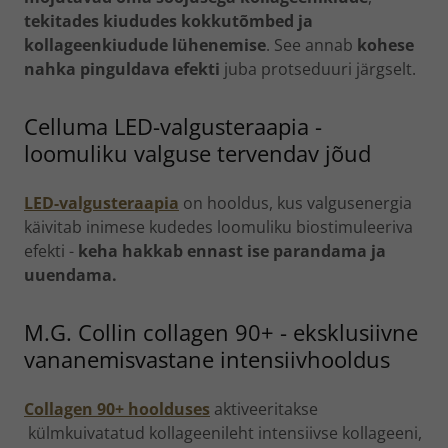
tekitades kiududes kokkutõmbed ja
kollageenkiudude lühenemise
. See annab
kohese
nahka pinguldava efekti
juba protseduuri järgselt.
Celluma LED-valgusteraapia -
loomuliku valguse tervendav jõud
LED-valgusteraapia
on hooldus, kus valgusenergia
käivitab inimese kudedes loomuliku biostimuleeriva
efekti -
keha hakkab ennast ise parandama ja
uuendama.
M.G. Collin collagen 90+ - eksklusiivne
vananemisvastane intensiivhooldus
Collagen 90+ hoolduses
aktiveeritakse
külmkuivatatud kollageenileht intensiivse kollageeni,