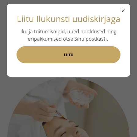
Liitu Ilukunsti uudiskirjaga
Ilu- ja toitumisnipid, uued hooldused ning
eripakkumised otse Sinu postkasti.
Hooldused
LIITU