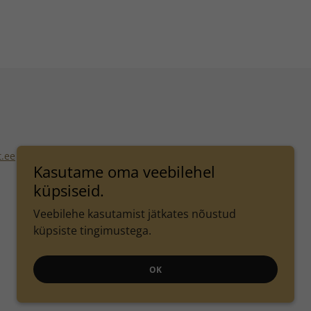
t.ee
|
Veerenni 55, ruum 208, Tallinn
Kasutame oma veebilehel
küpsiseid.
Veebilehe kasutamist jätkates nõustud
küpsiste tingimustega.
OK