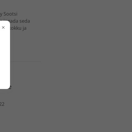
ly Sootsi
ga jagada seda
elt kokku ja
duse
22